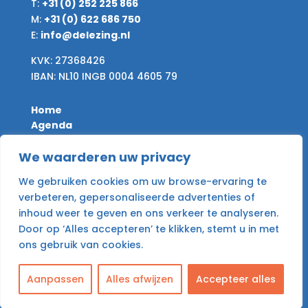
T:
+31 (0) 252 225 866
M:
+31 (0) 622 686 750
E:
info@delezing.nl
KVK: 27368426
IBAN: NL10 INGB 0004 4605 79
Home
Agenda
Nieuws
Desire & Give
We waarderen uw privacy
Archief
We gebruiken cookies om uw browse-ervaring te
Contact
verbeteren, gepersonaliseerde advertenties of
inhoud weer te geven en ons verkeer te analyseren.
Algemene voorwaarden
Door op ‘Alles accepteren’ te klikken, stemt u in met
Privacy Policy
ons gebruik van cookies.
NL
Aanpassen
Alles afwijzen
Accepteer alles