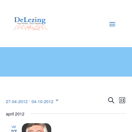
Evene
Eve
 - 
Zoeken
27-04-2012
04-10-2012
Lijst
wee
Selecteer
Zoeken
nav
april 2012
een
en
datum.
weerge
VR
27