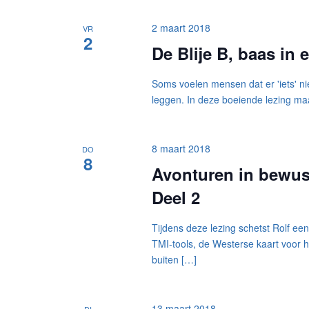
2 maart 2018
VR
2
De Blije B, baas in 
Soms voelen mensen dat er 'iets' nie
leggen. In deze boeiende lezing maa
8 maart 2018
DO
8
Avonturen in bewust
Deel 2
Tijdens deze lezing schetst Rolf ee
TMI-tools, de Westerse kaart voor h
buiten […]
13 maart 2018