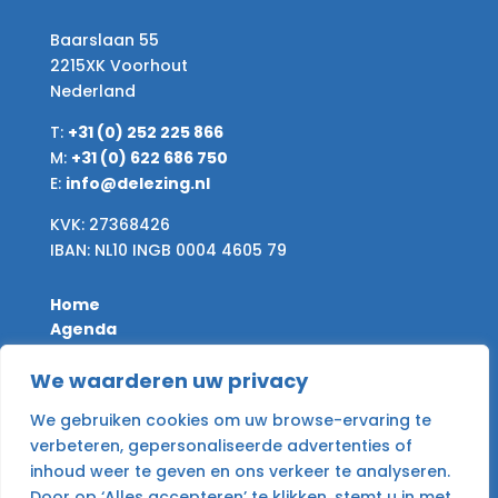
Baarslaan 55
2215XK Voorhout
Nederland
T:
+31 (0) 252 225 866
M:
+31 (0) 622 686 750
E:
info@delezing.nl
KVK: 27368426
IBAN: NL10 INGB 0004 4605 79
Home
Agenda
Nieuws
Desire & Give
We waarderen uw privacy
Archief
We gebruiken cookies om uw browse-ervaring te
Contact
verbeteren, gepersonaliseerde advertenties of
inhoud weer te geven en ons verkeer te analyseren.
Algemene voorwaarden
Door op ‘Alles accepteren’ te klikken, stemt u in met