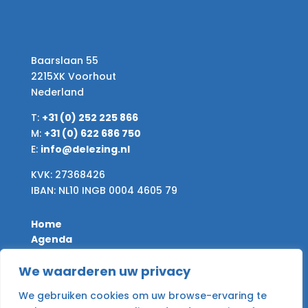
Baarslaan 55
2215XK Voorhout
Nederland
T:
+31 (0) 252 225 866
M:
+31 (0) 622 686 750
E:
info@delezing.nl
KVK: 27368426
IBAN: NL10 INGB 0004 4605 79
Home
Agenda
Nieuws
We waarderen uw privacy
Desire & Give
Archief
We gebruiken cookies om uw browse-ervaring te
Contact