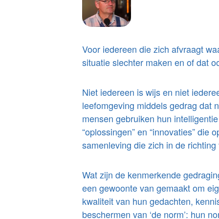
Voor iedereen die zich afvraagt w
situatie slechter maken en of dat o
Niet iedereen is wijs en niet ieder
leefomgeving middels gedrag dat net
mensen gebruiken hun intelligentie
“oplossingen” en “innovaties” die o
samenleving die zich in de richting
Wat zijn de kenmerkende gedraging
een gewoonte van gemaakt om eigen
kwaliteit van hun gedachten, kenni
beschermen van ‘de norm’: hun nor