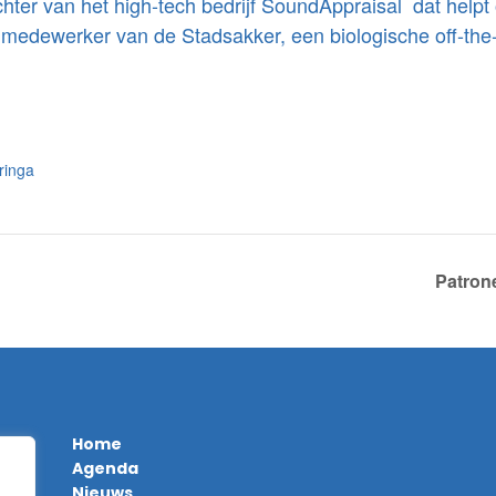
chter van het high-tech bedrijf SoundAppraisal dat helpt
medewerker van de Stadsakker, een biologische off-the-
ringa
Patrone
Home
Agenda
Nieuws