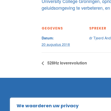
University College Groningen, opri
geluidsomgeving te verbeteren, en 
GEGEVENS
SPREKER
Datum:
dr Tjeerd And
20 augustus 2018
528Hz loverevolution
Baarslaan 55
We waarderen uw privacy
2215XK Voorhout