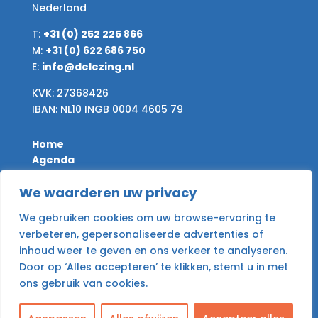
Nederland
T:
+31 (0) 252 225 866
M:
+31 (0) 622 686 750
E:
info@delezing.nl
KVK: 27368426
IBAN: NL10 INGB 0004 4605 79
Home
Agenda
Nieuws
Desire & Give
We waarderen uw privacy
Archief
We gebruiken cookies om uw browse-ervaring te
Contact
verbeteren, gepersonaliseerde advertenties of
inhoud weer te geven en ons verkeer te analyseren.
Algemene voorwaarden
Door op ‘Alles accepteren’ te klikken, stemt u in met
Privacy Policy
ons gebruik van cookies.
NL