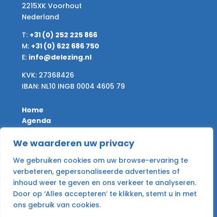
2215XK Voorhout
Nederland
T:
+31 (0) 252 225 866
M:
+31 (0) 622 686 750
E:
info@delezing.nl
KVK: 27368426
IBAN: NL10 INGB 0004 4605 79
Home
Agenda
Nieuws
Desire & Give
We waarderen uw privacy
Archief
We gebruiken cookies om uw browse-ervaring te
Contact
verbeteren, gepersonaliseerde advertenties of
inhoud weer te geven en ons verkeer te analyseren.
Algemene voorwaarden
Door op ‘Alles accepteren’ te klikken, stemt u in met
Privacy Policy
ons gebruik van cookies.