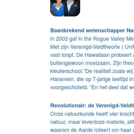
Baanbrekend wetenschapper Na
in 2003 gaf in the Rogue Valley Met
Met zijn Verenigd-Veldtheorie ( Un
vast loopt. De Hawaiiaan probeert 
buitengewoon moeizaam. Zijn theorie
kleuterschool.“De realiteit zoals w
Haramein, die op 7-jarige leeftijd 
voorgeschoteld. “En het deel dat w
Revolutionair: de Verenigd-Veldt
Onze natuurkunde heeft vier krachte
natuur, maar levenloze materie, al
waarom de Aarde roteert om haar a