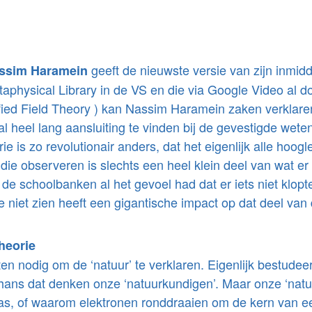
geeft de nieuwste versie van zijn inmidd
ssim Haramein
aphysical Library in de VS en die via Google Video al do
ified Field Theory ) kan Nassim Haramein zaken verklar
al heel lang aansluiting te vinden bij de gevestigde wet
 is zo revolutionair anders, dat het eigenlijk alle hoog
ij die observeren is slechts een heel klein deel van wat e
in de schoolbanken al het gevoel had dat er iets niet klo
e niet zien heeft een gigantische impact op dat deel van
heorie
n nodig om de ‘natuur’ te verklaren. Eigenlijk bestudeer
thans dat denken onze ‘natuurkundigen’. Maar onze ‘natu
s, of waarom elektronen ronddraaien om de kern van ee