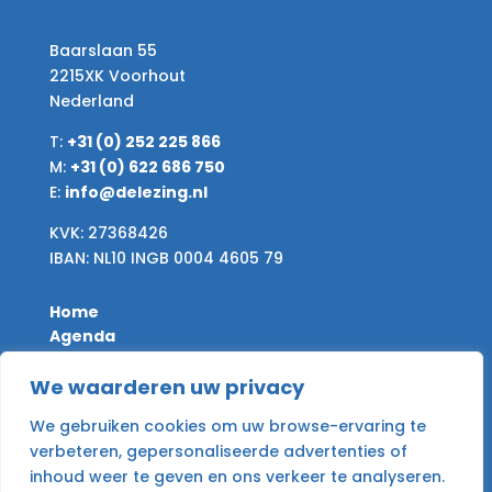
Baarslaan 55
2215XK Voorhout
Nederland
T:
+31 (0) 252 225 866
M:
+31 (0) 622 686 750
E:
info@delezing.nl
KVK: 27368426
IBAN: NL10 INGB 0004 4605 79
Home
Agenda
Nieuws
Desire & Give
We waarderen uw privacy
Archief
We gebruiken cookies om uw browse-ervaring te
Contact
verbeteren, gepersonaliseerde advertenties of
inhoud weer te geven en ons verkeer te analyseren.
Algemene voorwaarden