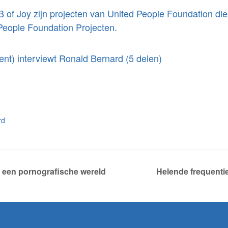
 B of Joy zijn projecten van United People Foundation di
 People Foundation Projecten.
nt) interviewt Ronald Bernard (5 delen)
rd
n een pornografische wereld
Helende frequenti