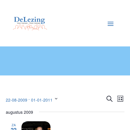
Evene
Eve
 - 
Zoeken
22-08-2009
01-01-2011
Lijst
wee
Selecteer
Zoeken
nav
augustus 2009
een
en
datum.
weerge
ZA
22